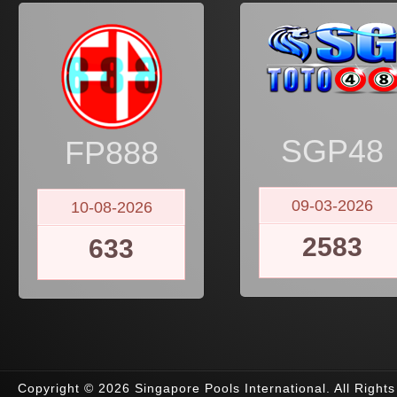
SGP48
FP888
09-03-2026
10-08-2026
2583
633
Copyright © 2026 Singapore Pools International. All Right