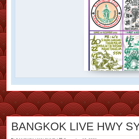
BANGKOK LIVE HWY SY