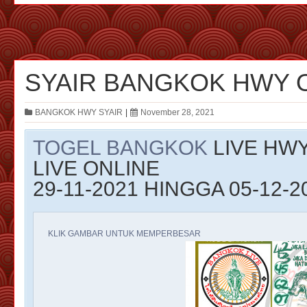
SYAIR BANGKOK HWY 
BANGKOK HWY SYAIR
|
November 28, 2021
TOGEL BANGKOK
LIVE HW
LIVE ONLINE
29-11-2021 HINGGA 05-12-2
KLIK GAMBAR UNTUK MEMPERBESAR