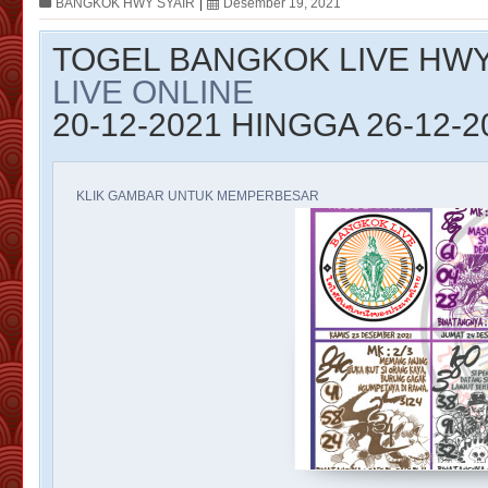
BANGKOK HWY SYAIR
|
Desember 19, 2021
TOGEL BANGKOK LIVE HWY
LIVE ONLINE
20-12-2021 HINGGA 26-12-2
KLIK GAMBAR UNTUK MEMPERBESAR