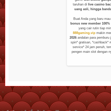
taruhan di
live casino bac
uang asli, hingga banda
Buat Anda yang baru mau 
bonus new member 100%
yang cair rutin tiap 
888gaming.vip
makin mer
2026
andalan para pemburu j
spin* gratisan, *cashback* 
service* 24 jam penuh, temp
pengen main slot dengan n
6