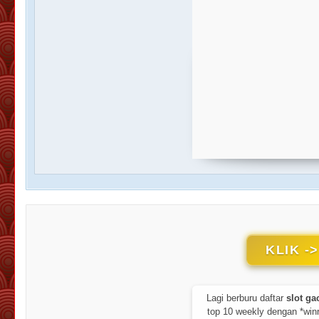
KLIK -
Lagi berburu daftar
slot ga
top 10 weekly dengan *winr