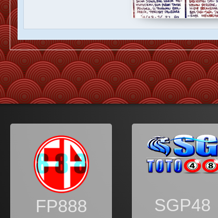
SGP48
FP888