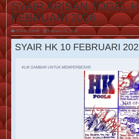
SYAIR ARISAN TOGEL 
FEBRUARI 2026
SGP48 SYAIR
|
Februari 24, 2026
SYAIR HK 10 FEBRUARI 202
KLIK GAMBAR UNTUK MEMPERBESAR