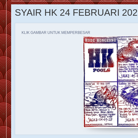
SYAIR HK 24 FEBRUARI 202
KLIK GAMBAR UNTUK MEMPERBESAR