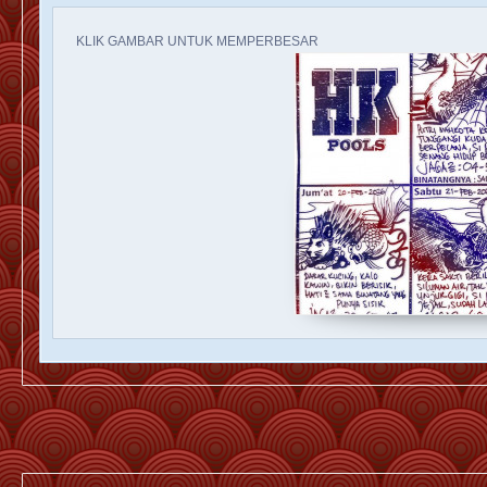
KLIK GAMBAR UNTUK MEMPERBESAR