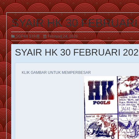
SYAIR HK 30 FEBRUARI
SGP48 SYAIR
|
Februari 24, 2026
SYAIR HK 30 FEBRUARI 202
KLIK GAMBAR UNTUK MEMPERBESAR