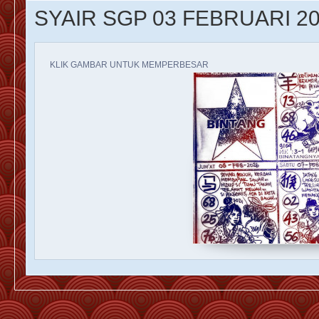
SYAIR SGP 03 FEBRUARI 2
KLIK GAMBAR UNTUK MEMPERBESAR