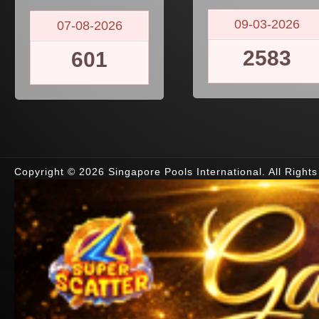
09-03-2026
07-08-2026
2583
601
Copyright © 2026 Singapore Pools International. All Right