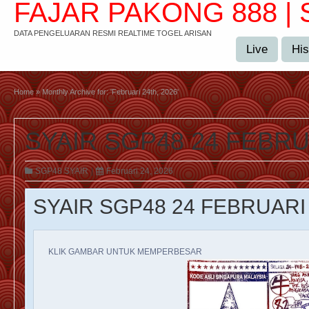
FAJAR PAKONG 888 | 
DATA PENGELUARAN RESMI REALTIME TOGEL ARISAN
Live
His
Home
»
Monthly Archive for: 'Februari 24th, 2026'
SYAIR SGP48 24 FEBRU
SGP48 SYAIR
|
Februari 24, 2026
SYAIR SGP48 24 FEBRUARI
KLIK GAMBAR UNTUK MEMPERBESAR