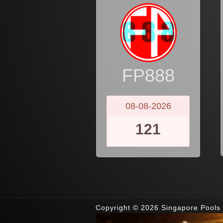
FP888
08-08-2026
121
Copyright © 2026 Singapore Pools I