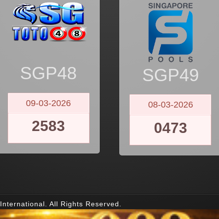
SGP48
SGP49
09-03-2026
08-03-2026
2583
0473
nternational. All Rights Reserved.