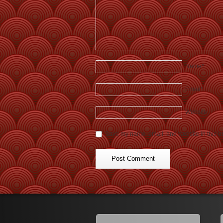
Name
*
Email
*
Website
Save my name, email, and website in this br