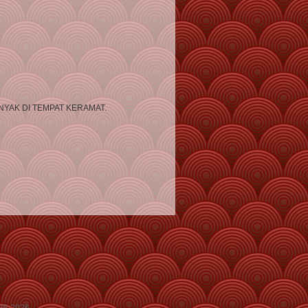
NYAK DI TEMPAT KERAMAT.
US 2026