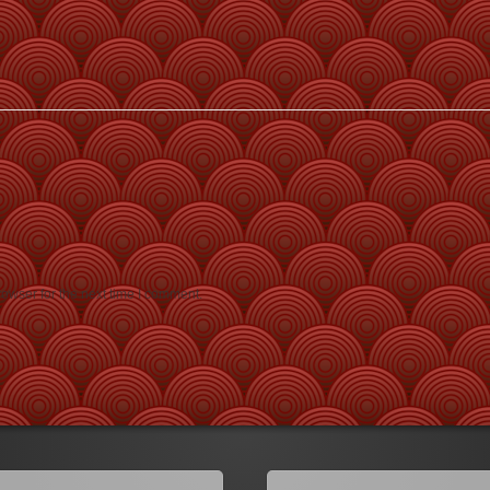
owser for the next time I comment.