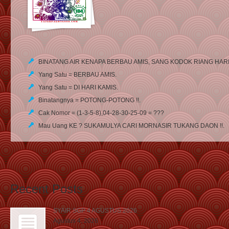
BINATANG AIR KENAPA BERBAU AMIS, SANG KODOK RIANG HARI 
Yang Satu = BERBAU AMIS.
Yang Satu = DI HARI KAMIS.
Binatangnya = POTONG-POTONG !!.
Cak Nomor = (1-3-5-8),04-28-30-25-09 = ???
Mau Uang KE ? SUKAMULYA CARI MORNASIR TUKANG DAON !!.
Recent Posts
SYAIR SGP 4 AGUSTUS 2026
Agustus 4, 2026