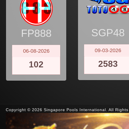
SGP48
FP888
09-03-2026
06-08-2026
2583
102
Copyright © 2026 Singapore Pools International. All Right