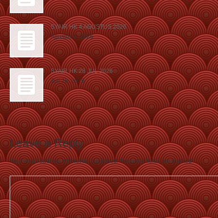
SYAIR HK 4 AGUSTUS 2026
Agustus 4, 2026
SYAIR HK 28 JUL 2026
Juli 28, 2026
Leave a Reply
Your email address will not be published. Required fields are marked
*