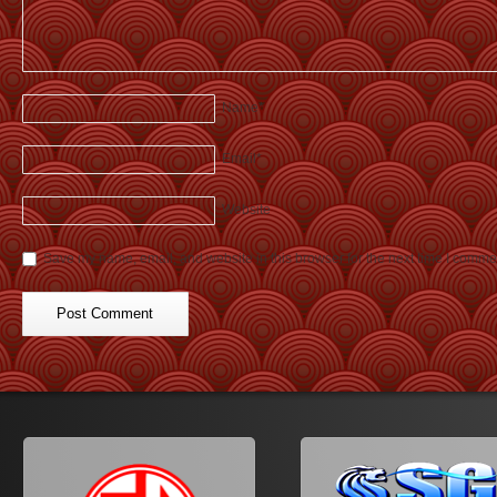
Name
*
Email
*
Website
Save my name, email, and website in this browser for the next time I comme