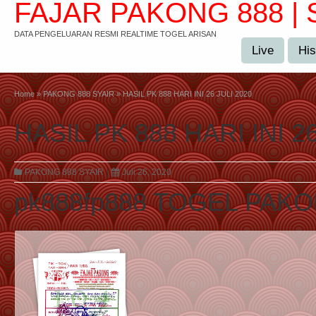
FAJAR PAKONG 888 | 
DATA PENGELUARAN RESMI REALTIME TOGEL ARISAN
Live
His
Home
»
PAKONG 888 SYAIR
»
HASIL PK 888 HARI INI 26 JULI 2020
HASIL PK 888 HARI INI 2
PAKONG 888 SYAIR
|
Juli 26, 2020
pk888
fp888
TOGEL PAK