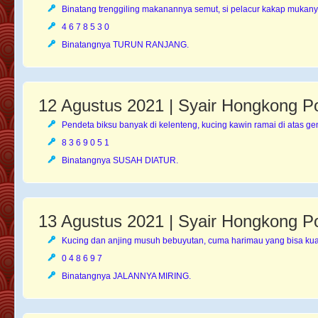
Binatang trenggiling makanannya semut, si pelacur kakap mukanya
4 6 7 8 5 3 0
Binatangnya TURUN RANJANG.
12 Agustus 2021 | Syair Hongkong P
Pendeta biksu banyak di kelenteng, kucing kawin ramai di atas ge
8 3 6 9 0 5 1
Binatangnya SUSAH DIATUR.
13 Agustus 2021 | Syair Hongkong P
Kucing dan anjing musuh bebuyutan, cuma harimau yang bisa kua
0 4 8 6 9 7
Binatangnya JALANNYA MIRING.