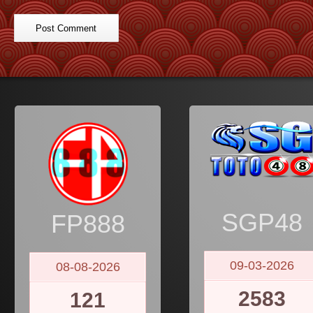
SGP48
FP888
09-03-2026
08-08-2026
2583
121