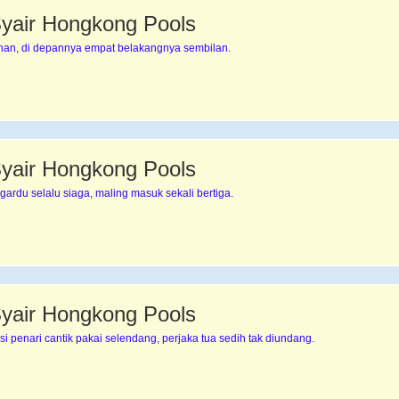
yair Hongkong Pools
han, di depannya empat belakangnya sembilan.
yair Hongkong Pools
gardu selalu siaga, maling masuk sekali bertiga.
yair Hongkong Pools
penari cantik pakai selendang, perjaka tua sedih tak diundang.