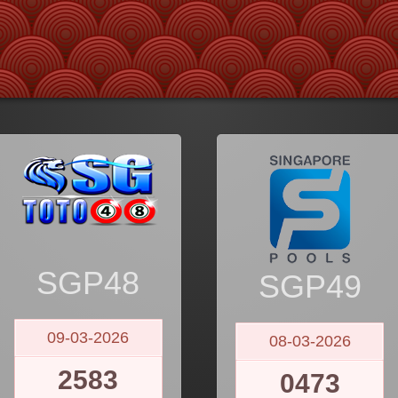
SGP48
SGP49
09-03-2026
08-03-2026
2583
0473