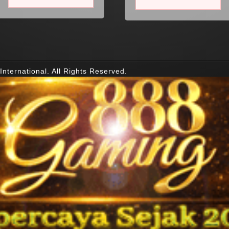
nternational. All Rights Reserved.