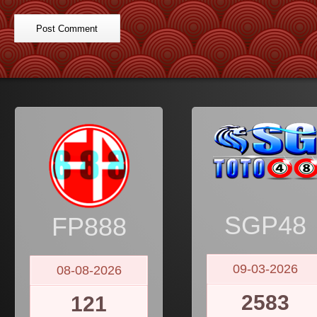
SGP48
FP888
09-03-2026
08-08-2026
2583
121