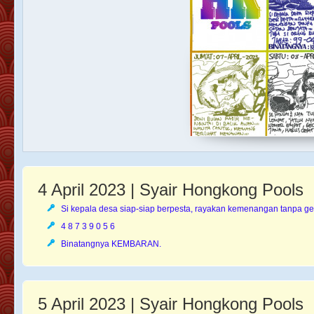
4 April 2023 | Syair Hongkong Pools
Si kepala desa siap-siap berpesta, rayakan kemenangan tanpa genc
4 8 7 3 9 0 5 6
Binatangnya KEMBARAN.
5 April 2023 | Syair Hongkong Pools