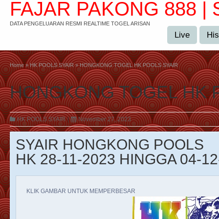
FAJAR PAKONG 888 | 
DATA PENGELUARAN RESMI REALTIME TOGEL ARISAN
Live
His
Home
»
HK POOLS SYAIR
»
HONGKONG TOGEL HK POOLS SYAIR
HONGKONG TOGEL HK P
HK POOLS SYAIR
|
November 27, 2023
SYAIR HONGKONG POOLS
HK 28-11-2023 HINGGA 04-12
KLIK GAMBAR UNTUK MEMPERBESAR