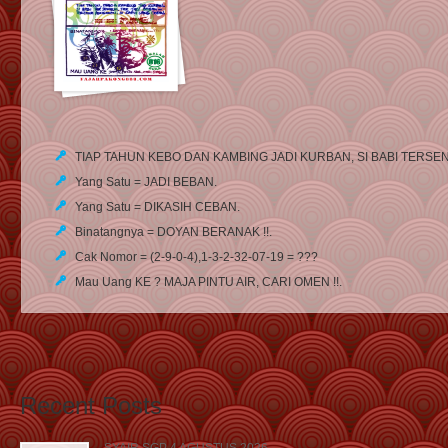
TIAP TAHUN KEBO DAN KAMBING JADI KURBAN, SI BABI TERS
Yang Satu = JADI BEBAN.
Yang Satu = DIKASIH CEBAN.
Binatangnya = DOYAN BERANAK !!.
Cak Nomor = (2-9-0-4),1-3-2-32-07-19 = ???
Mau Uang KE ? MAJA PINTU AIR, CARI OMEN !!.
Recent Posts
SYAIR SGP 4 AGUSTUS 2026