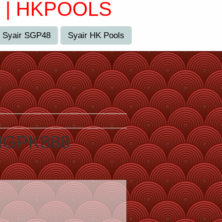
9 | HKPOOLS
Syair SGP48
Syair HK Pools
NG
PK888