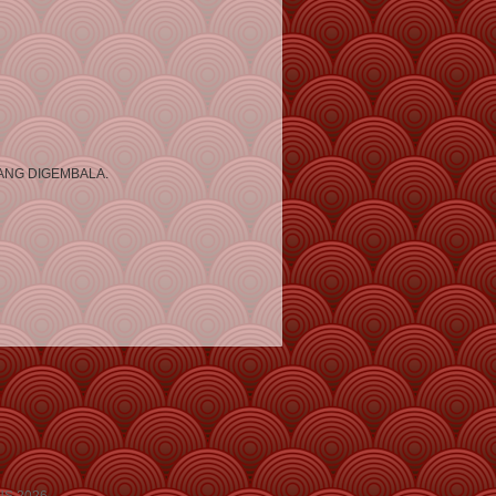
YANG DIGEMBALA.
US 2026