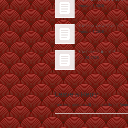
Agustus 4, 2026
SYAIR HK 4 AGUSTUS 2026
Agustus 4, 2026
SYAIR HK 28 JUL 2026
Juli 28, 2026
Leave a Reply
Your email address will not be published. Requ