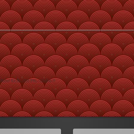
owser for the next time I comment.