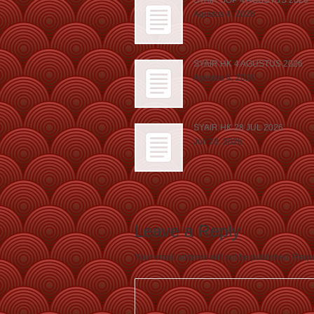
Agustus 4, 2026
SYAIR HK 4 AGUSTUS 2026
Agustus 4, 2026
SYAIR HK 28 JUL 2026
Juli 28, 2026
Leave a Reply
Your email address will not be published. Requ