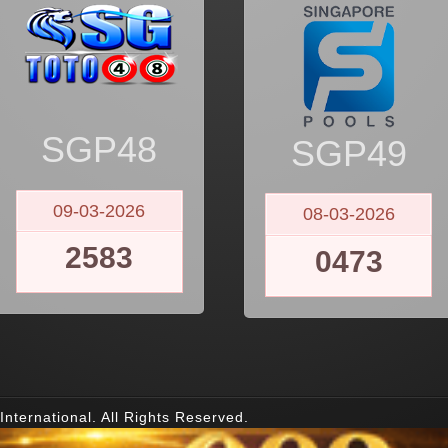
SGP48
SGP49
09-03-2026
08-03-2026
2583
0473
nternational. All Rights Reserved.