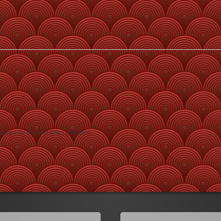
owser for the next time I comment.