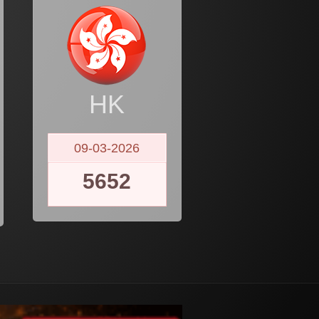
HK
09-03-2026
5652