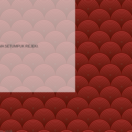
MA SETUMPUK REJEKI.
US 2026