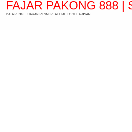
FAJAR PAKONG 888 | 
DATA PENGELUARAN RESMI REALTIME TOGEL ARISAN