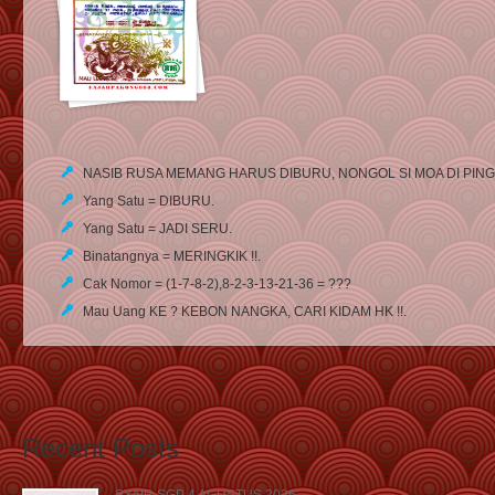
NASIB RUSA MEMANG HARUS DIBURU, NONGOL SI MOA DI PINGGI
Yang Satu = DIBURU.
Yang Satu = JADI SERU.
Binatangnya = MERINGKIK !!.
Cak Nomor = (1-7-8-2),8-2-3-13-21-36 = ???
Mau Uang KE ? KEBON NANGKA, CARI KIDAM HK !!.
Recent Posts
SYAIR SGP 4 AGUSTUS 2026