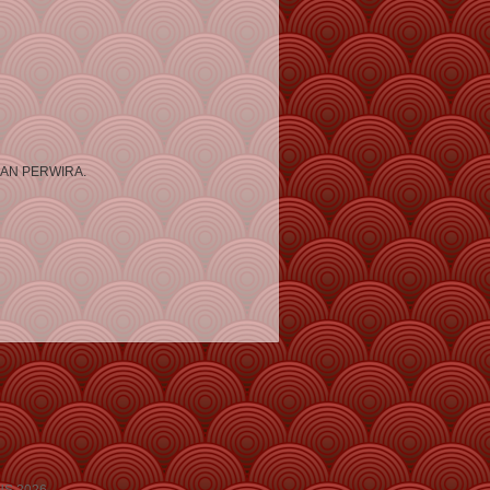
KAN PERWIRA.
US 2026