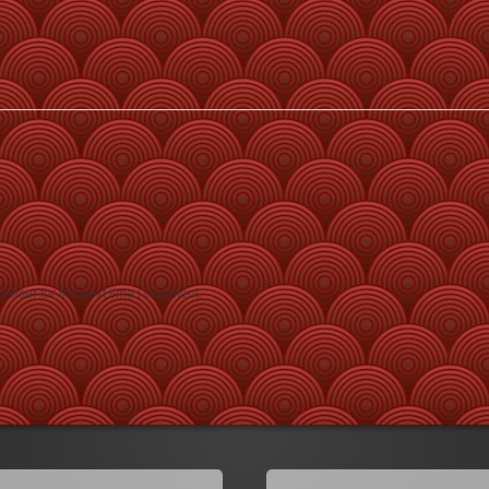
owser for the next time I comment.