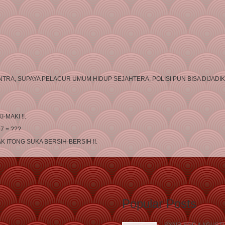
NTRA, SUPAYA PELACUR UMUM HIDUP SEJAHTERA, POLISI PUN BISA DIJADI
-MAKI !!.
07 = ???
K ITONG SUKA BERSIH-BERSIH !!.
Popular Posts
SYAIR SGP 4 AGUST