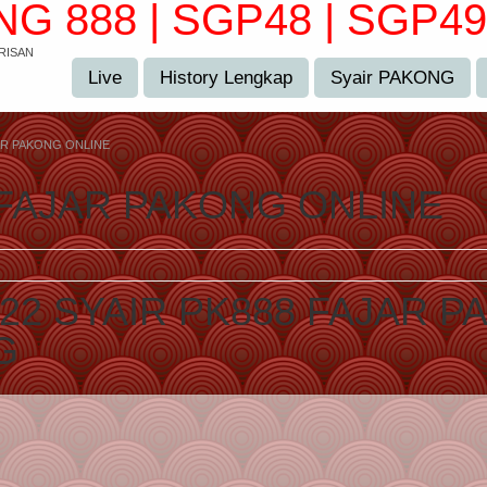
G 888 | SGP48 | SGP4
RISAN
Live
History Lengkap
Syair PAKONG
AR PAKONG ONLINE
 FAJAR PAKONG ONLINE
22 SYAIR PK888 FAJAR 
G