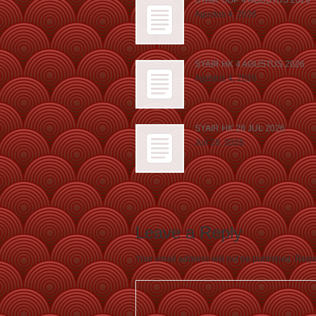
Agustus 4, 2026
SYAIR HK 4 AGUSTUS 2026
Agustus 4, 2026
SYAIR HK 28 JUL 2026
Juli 28, 2026
Leave a Reply
Your email address will not be published. Requ