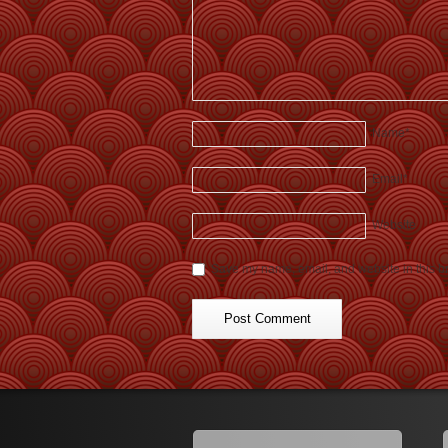
Name
*
Email
*
Website
Save my name, email, and website in this br