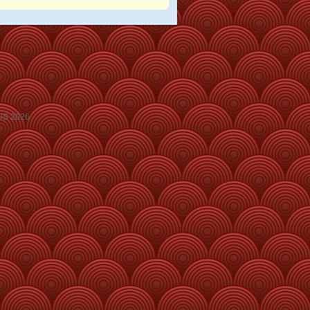
US 2026