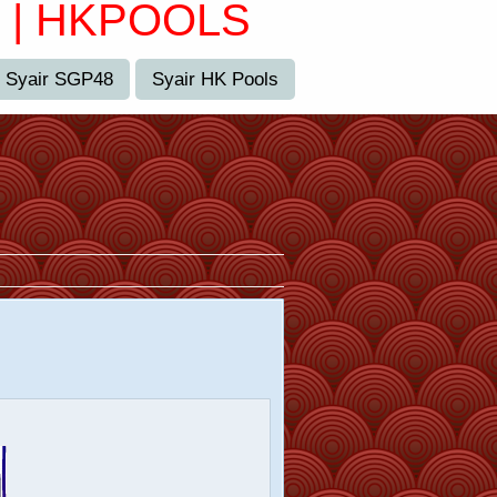
9 | HKPOOLS
Syair SGP48
Syair HK Pools