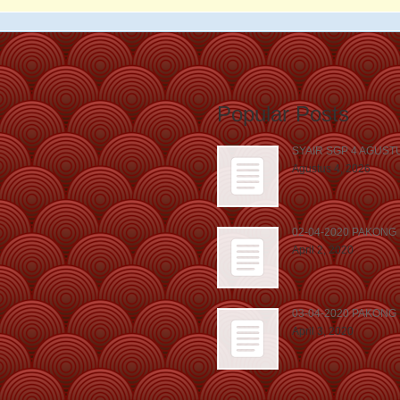
Popular Posts
SYAIR SGP 4 AGUST
Agustus 4, 2026
02-04-2020 PAKONG
April 2, 2020
03-04-2020 PAKONG
April 3, 2020