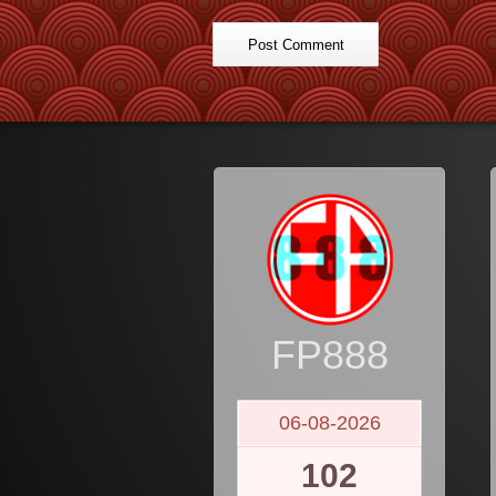
FP888
06-08-2026
102