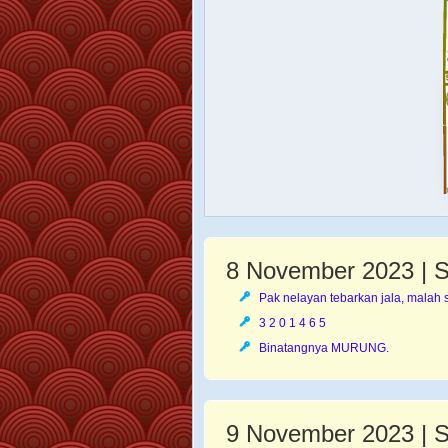
8 November 2023 | S
Pak nelayan tebarkan jala, malah s
3 2 0 1 4 6 5
Binatangnya MURUNG.
9 November 2023 | S