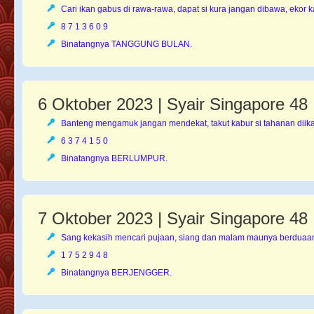
Cari ikan gabus di rawa-rawa, dapat si kura jangan dibawa, ekor
8 7 1 3 6 0 9
Binatangnya TANGGUNG BULAN.
6 Oktober 2023 | Syair Singapore 48
Banteng mengamuk jangan mendekat, takut kabur si tahanan diika
6 3 7 4 1 5 0
Binatangnya BERLUMPUR.
7 Oktober 2023 | Syair Singapore 48
Sang kekasih mencari pujaan, siang dan malam maunya berduaa
1 7 5 2 9 4 8
Binatangnya BERJENGGER.