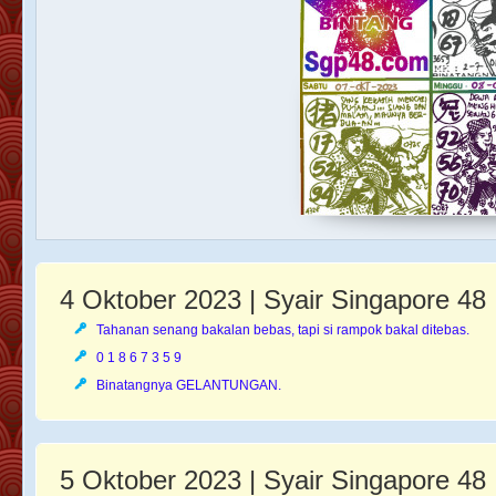
4 Oktober 2023 | Syair Singapore 48
Tahanan senang bakalan bebas, tapi si rampok bakal ditebas.
0 1 8 6 7 3 5 9
Binatangnya GELANTUNGAN.
5 Oktober 2023 | Syair Singapore 48