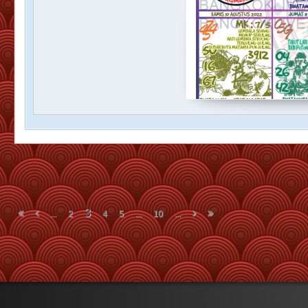
3
...
2
4
5
...
10
...