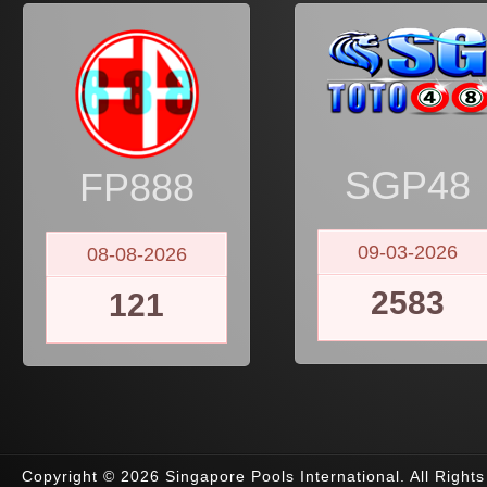
SGP48
FP888
09-03-2026
08-08-2026
2583
121
Copyright © 2026 Singapore Pools International. All Right