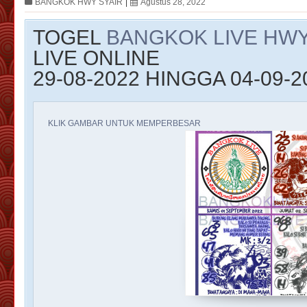
BANGKOK HWY SYAIR
|
Agustus 28, 2022
TOGEL
BANGKOK LIVE HWY
LIVE ONLINE
29-08-2022 HINGGA 04-09-2
KLIK GAMBAR UNTUK MEMPERBESAR