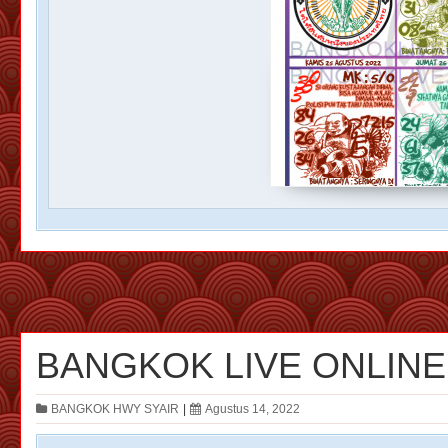
BANGKOK LIVE ONLINE
BANGKOK HWY SYAIR
|
Agustus 14, 2022