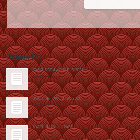
Recent Posts
SYAIR SGP 4 AGUSTUS 2026
Agustus 4, 2026
SYAIR HK 4 AGUSTUS 2026
Agustus 4, 2026
SYAIR HK 28 JUL 2026
Juli 28, 2026