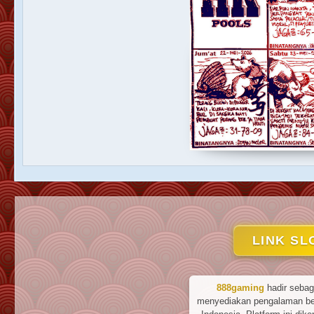
LINK SL
888gaming
hadir seba
menyediakan pengalaman be