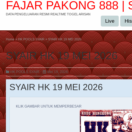
FAJAR PAKONG 888 | 
DATA PENGELUARAN RESMI REALTIME TOGEL ARISAN
Live
His
Home
»
HK POOLS SYAIR
»
SYAIR HK 19 MEI 2026
SYAIR HK 19 MEI 2026
HK POOLS SYAIR
|
Mei 19, 2026
SYAIR HK 19 MEI 2026
KLIK GAMBAR UNTUK MEMPERBESAR