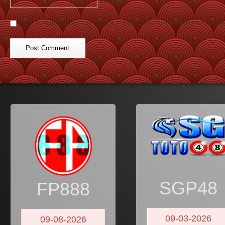
Website
Save my name, email, and website in this browser for the next time I comme
SGP48
FP888
09-03-2026
09-08-2026