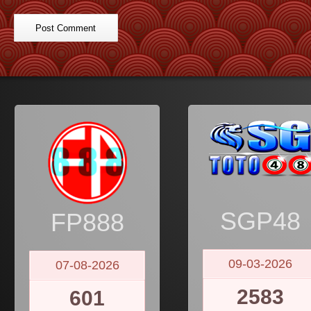
SGP48
FP888
09-03-2026
07-08-2026
2583
601