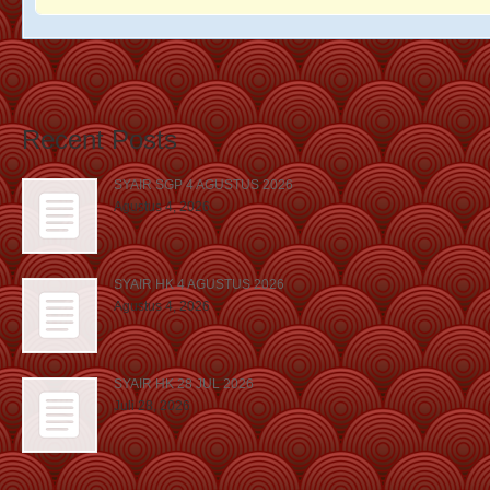
Recent Posts
SYAIR SGP 4 AGUSTUS 2026
Agustus 4, 2026
SYAIR HK 4 AGUSTUS 2026
Agustus 4, 2026
SYAIR HK 28 JUL 2026
Juli 28, 2026