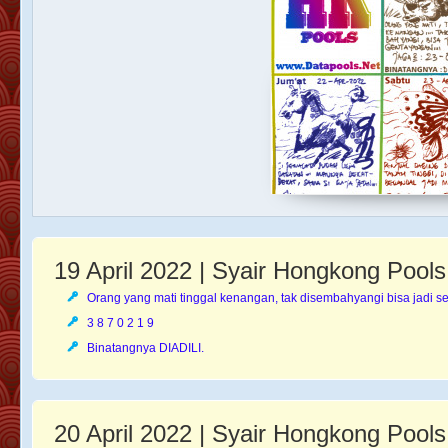
19 April 2022 | Syair Hongkong Pools
Orang yang mati tinggal kenangan, tak disembahyangi bisa jadi s
3 8 7 0 2 1 9
Binatangnya DIADILI.
20 April 2022 | Syair Hongkong Pools