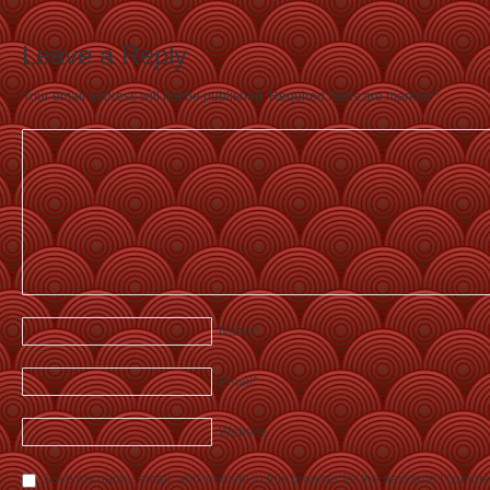
Leave a Reply
Your email address will not be published. Required fields are marked
*
Name
*
Email
*
Website
Save my name, email, and website in this browser for the next time I comme