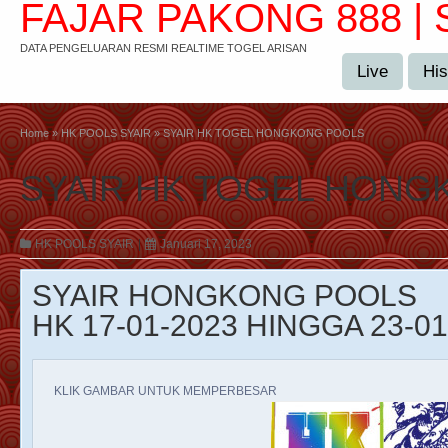
FAJAR PAKONG 888 | 
DATA PENGELUARAN RESMI REALTIME TOGEL ARISAN
Live
His
Home
»
HK POOLS SYAIR
»
SYAIR HK TOGEL HONGKONG POOLS
SYAIR HK TOGEL HONG
HK POOLS SYAIR
|
Januari 17, 2023
SYAIR HONGKONG POOLS
HK 17-01-2023 HINGGA 23-01
KLIK GAMBAR UNTUK MEMPERBESAR