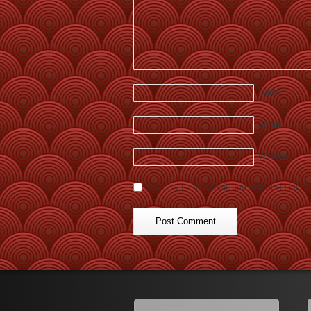
Name
*
Email
*
Website
Save my name, email, and website in this br