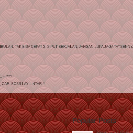
LAN, TAK BISA CEPAT SI SIPUT BERJALAN, JANGAN LUPA JAGA TAYSENNYA
11 = ???
CARI BOSS LAY LINTAR !!.
Popular Posts
SYAIR SGP 4 AGUST