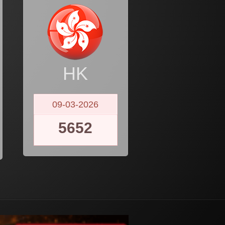
HK
09-03-2026
5652