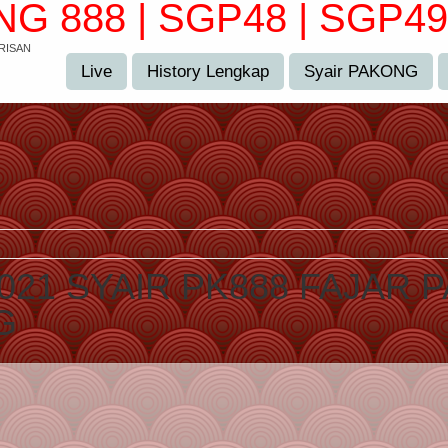
G 888 | SGP48 | SGP4
RISAN
Live
History Lengkap
Syair PAKONG
021 SYAIR PK888 FAJAR 
G