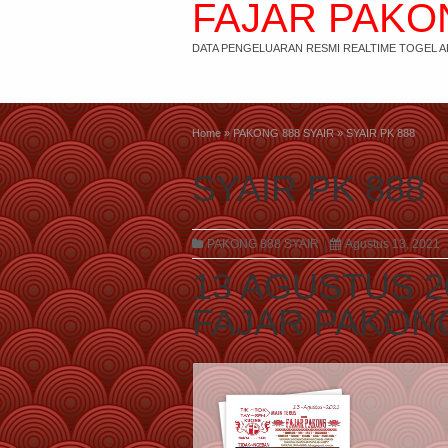
FAJAR PAKON
DATA PENGELUARAN RESMI REALTIME TOGEL A
Home
»
PAKONG 888 SYAIR
»
SYAIR PK 888
SYAIR PK 888
PAKONG 888 SYAIR
|
Agustus 13, 2021
13 AGUSTUS 2
FAJAR PAKON