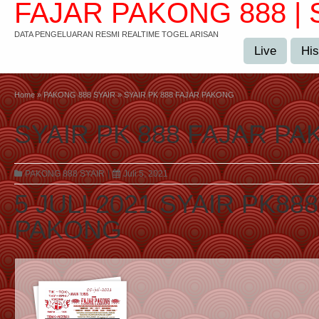
FAJAR PAKONG 888 | 
DATA PENGELUARAN RESMI REALTIME TOGEL ARISAN
Live
His
Home
»
PAKONG 888 SYAIR
»
SYAIR PK 888 FAJAR PAKONG
SYAIR PK 888 FAJAR P
PAKONG 888 SYAIR
|
Juli 5, 2021
5 JULI 2021 SYAIR PK8
PAKONG