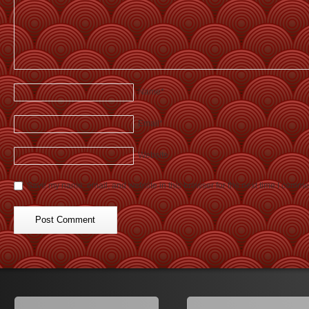
Name
*
Email
*
Website
Save my name, email, and website in this browser for the next time I comme