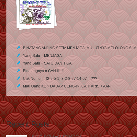
BINATANG ANJING SETIA MENJAGA, MULUTNYA MELOLONG SI MA
Yang Satu = MENJAGA.
Yang Satu = SATU DAN TIGA.
Binatangnya = GANJIL !!.
Cak Nomor = (2-9-5-1),3-2-8-27-14-07 = ???
Mau Uang KE ? DADAP CENG-IN, CARI ARIS + AAN !!.
Recent Posts
SYAIR SGP 4 AGUSTUS 2026