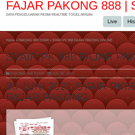
FAJAR PAKONG 888 | 
DATA PENGELUARAN RESMI REALTIME TOGEL ARISAN
Live
His
Home
»
PAKONG 888 SYAIR
»
SYAIR PK 888 FAJAR PAKONG ONLINE
SYAIR PK 888 FAJAR P
PAKONG 888 SYAIR
|
Juni 30, 2021
30 JUNI 2021 SYAIR PK
FAJAR PAKONG