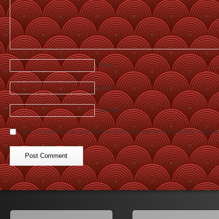
Name
*
Email
*
Website
Save my name, email, and website in this browser for the next time I comme