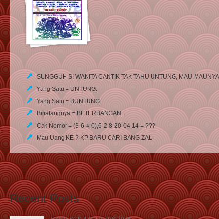
SUNGGUH SI WANITA CANTIK TAK TAHU UNTUNG, MAU-MAUNYA 
Yang Satu = UNTUNG.
Yang Satu = BUNTUNG.
Binatangnya = BETERBANGAN.
Cak Nomor = (3-6-4-0),6-2-8-20-04-14 = ???
Mau Uang KE ? KP BARU CARI BANG ZAL.
Recent Posts
SYAIR SGP 4 AGUSTUS 2026