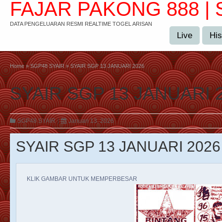
FAJAR PAKONG 888 | 
DATA PENGELUARAN RESMI REALTIME TOGEL ARISAN
Live
His
Home
»
SGP48 SYAIR
»
SYAIR SGP 13 JANUARI 2026
SYAIR SGP 13 JANUARI 
SGP48 SYAIR
|
Januari 13, 2026
SYAIR SGP 13 JANUARI 2026
KLIK GAMBAR UNTUK MEMPERBESAR