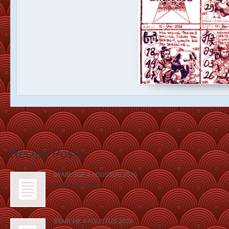
Recent Posts
SYAIR SGP 4 AGUSTUS 2026
Agustus 4, 2026
SYAIR HK 4 AGUSTUS 2026