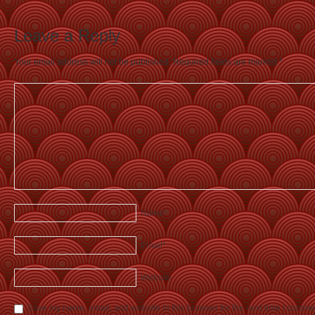
Leave a Reply
Your email address will not be published. Required fields are marked
*
Name
*
Email
*
Website
Save my name, email, and website in this browser for the next time I comme