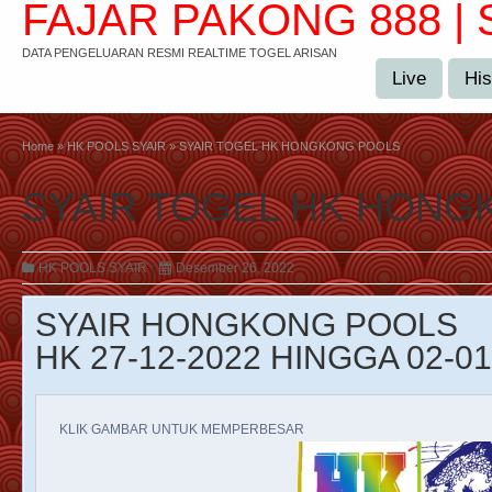
FAJAR PAKONG 888 | 
DATA PENGELUARAN RESMI REALTIME TOGEL ARISAN
Live
His
Home
»
HK POOLS SYAIR
»
SYAIR TOGEL HK HONGKONG POOLS
SYAIR TOGEL HK HONG
HK POOLS SYAIR
|
Desember 26, 2022
SYAIR HONGKONG POOLS
HK 27-12-2022 HINGGA 02-01
KLIK GAMBAR UNTUK MEMPERBESAR