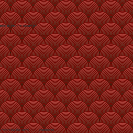
ired fields are marked
*
owser for the next time I comment.