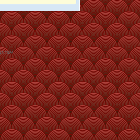
US 2026