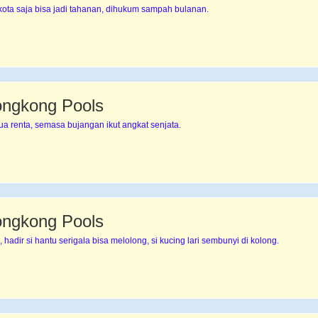
kota saja bisa jadi tahanan, dihukum sampah bulanan.
Hongkong Pools
 renta, semasa bujangan ikut angkat senjata.
Hongkong Pools
adir si hantu serigala bisa melolong, si kucing lari sembunyi di kolong.