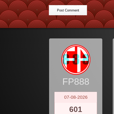
FP888
07-08-2026
601