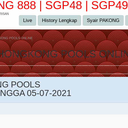
G 888 | SGP48 | SGP4
RISAN
Live
History Lengkap
Syair PAKONG
KONG POOLS ONLINE
 HONGKONG POOLS ONLI
NG POOLS
INGGA 05-07-2021
R