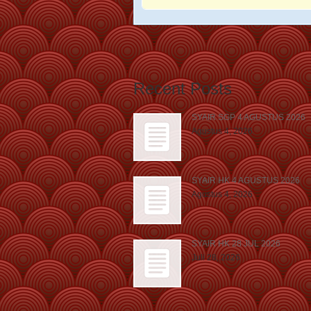
Recent Posts
SYAIR SGP 4 AGUSTUS 2026
Agustus 4, 2026
SYAIR HK 4 AGUSTUS 2026
Agustus 4, 2026
SYAIR HK 28 JUL 2026
Juli 28, 2026