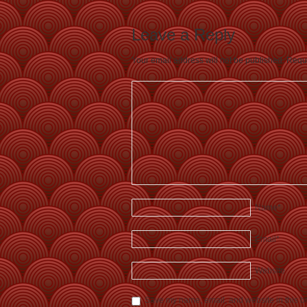
Leave a Reply
Your email address will not be published. Requ
Name
*
Email
*
Website
Save my name, email, and website in this br