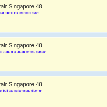
air Singapore 48
tar dipetik tak terdengar suara.
air Singapore 48
si orang gila sudah terkena sumpah.
air Singapore 48
, beli daging langsung disemur.