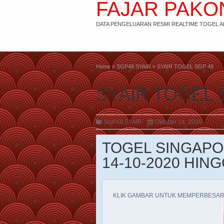
FAJAR PAKON
DATA PENGELUARAN RESMI REALTIME TOGEL A
Home
»
SGP48 SYAIR
»
SYAIR TOGEL SGP 48
SYAIR TOGEL 
SGP48 SYAIR
|
Oktober 14, 2020
TOGEL SINGAPO
14-10-2020 HING
KLIK GAMBAR UNTUK MEMPERBESA