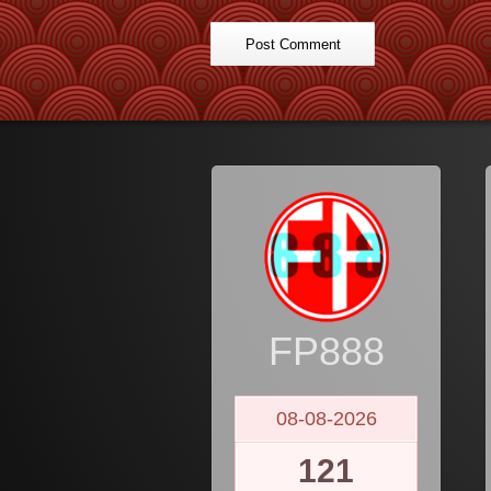
FP888
08-08-2026
121