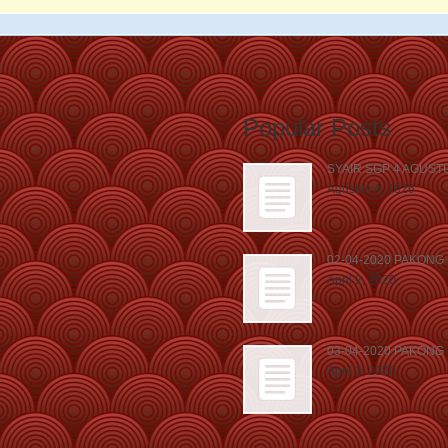
Popular Posts
SYAIR SGP 4 AGUST
Agustus 4, 2026
02-04-2020 PAKONG
April 2, 2020
03-04-2020 PAKONG
April 3, 2020