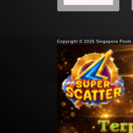
Copyright © 2026 Singapore Pools I