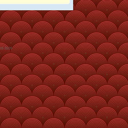
US 2026