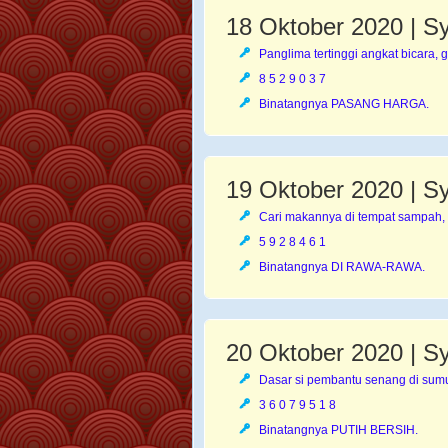
18 Oktober 2020 | Sy
Panglima tertinggi angkat bicara, gi
8 5 2 9 0 3 7
Binatangnya PASANG HARGA.
19 Oktober 2020 | Sy
Cari makannya di tempat sampah, 
5 9 2 8 4 6 1
Binatangnya DI RAWA-RAWA.
20 Oktober 2020 | Sy
Dasar si pembantu senang di sumur
3 6 0 7 9 5 1 8
Binatangnya PUTIH BERSIH.