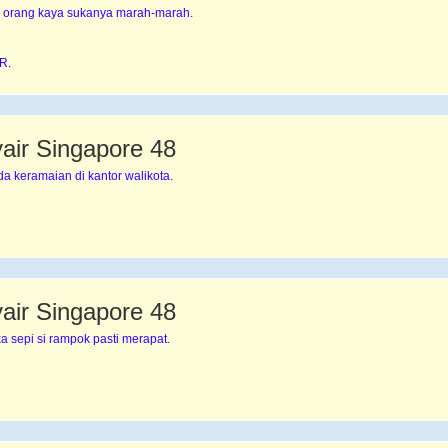
si orang kaya sukanya marah-marah.
R.
air Singapore 48
da keramaian di kantor walikota.
air Singapore 48
ka sepi si rampok pasti merapat.