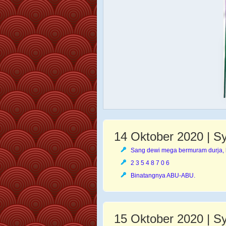
14 Oktober 2020 | Sy
Sang dewi mega bermuram durja, li
2 3 5 4 8 7 0 6
Binatangnya ABU-ABU.
15 Oktober 2020 | Sy