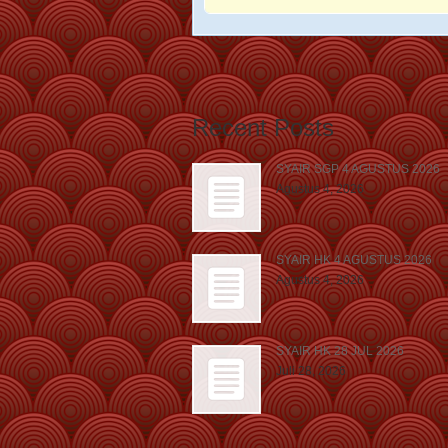
Recent Posts
SYAIR SGP 4 AGUSTUS 2026
Agustus 4, 2026
SYAIR HK 4 AGUSTUS 2026
Agustus 4, 2026
SYAIR HK 28 JUL 2026
Juli 28, 2026