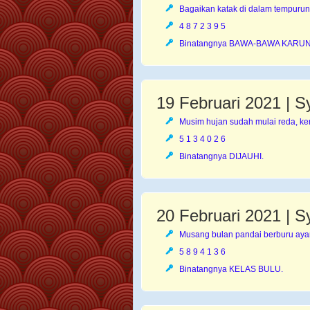
Bagaikan katak di dalam tempuru
4 8 7 2 3 9 5
Binatangnya BAWA-BAWA KARUN
19 Februari 2021 | S
Musim hujan sudah mulai reda, kem
5 1 3 4 0 2 6
Binatangnya DIJAUHI.
20 Februari 2021 | S
Musang bulan pandai berburu aya
5 8 9 4 1 3 6
Binatangnya KELAS BULU.