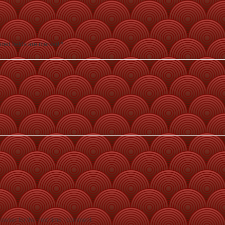
ired fields are marked
*
owser for the next time I comment.