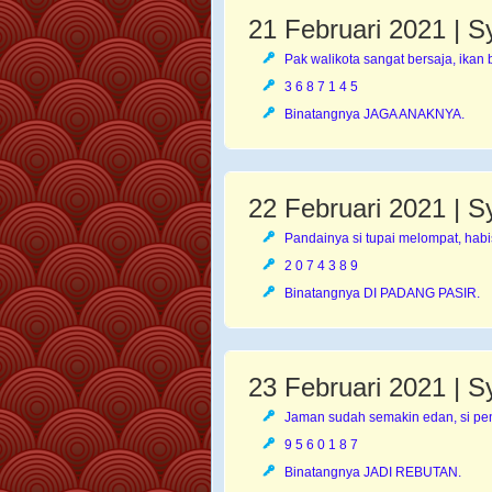
21 Februari 2021 | S
Pak walikota sangat bersaja, ikan
3 6 8 7 1 4 5
Binatangnya JAGA ANAKNYA.
22 Februari 2021 | S
Pandainya si tupai melompat, habi
2 0 7 4 3 8 9
Binatangnya DI PADANG PASIR.
23 Februari 2021 | S
Jaman sudah semakin edan, si pena
9 5 6 0 1 8 7
Binatangnya JADI REBUTAN.