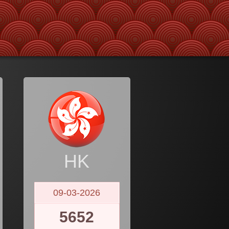
HK
09-03-2026
5652