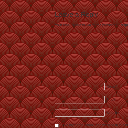
Leave a Reply
Your email address will not be published. Requ
Name
*
Email
*
Website
Save my name, email, and website in this br