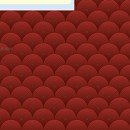
US 2026