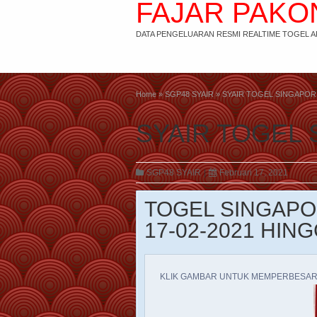
FAJAR PAKON
DATA PENGELUARAN RESMI REALTIME TOGEL A
Home
»
SGP48 SYAIR
»
SYAIR TOGEL SINGAPOR
SYAIR TOGEL 
SGP48 SYAIR
|
Februari 17, 2021
TOGEL SINGAPO
17-02-2021 HING
KLIK GAMBAR UNTUK MEMPERBESA