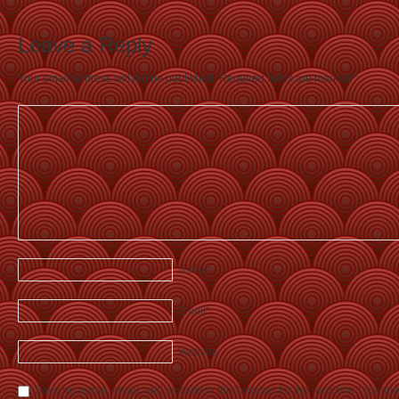
Leave a Reply
Your email address will not be published. Required fields are marked
*
Name
*
Email
*
Website
Save my name, email, and website in this browser for the next time I comme