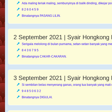
Ada maling teriak maling, sembunyinya di balik dinding, dikejar pol
8 2 6 0 4 5 9
Binatangnya PASANG LILIN.
2 September 2021 | Syair Hongkong 
Serigala melolong di bulan purnama, setan-setan banyak yang men
8 4 3 6 7 9 5
Binatangnya CAKAR-CAKARAN.
3 September 2021 | Syair Hongkong 
Si sembilan belas menyerang ganas, orang tua banyak yang mati
9 4 8 5 0 6 3 2
Binatangnya DIGULAI.