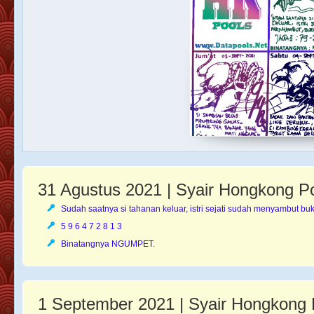
31 Agustus 2021 | Syair Hongkong P
Sudah saatnya si tahanan keluar, istri sejati sudah menyambut buka
5 9 6 4 7 2 8 1 3
Binatangnya NGUMPET.
1 September 2021 | Syair Hongkong 