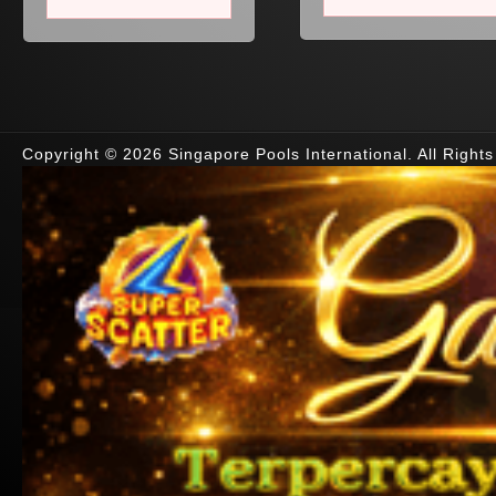
Copyright © 2026 Singapore Pools International. All Right