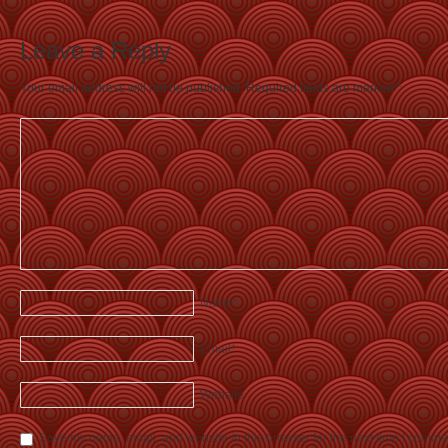
Leave a Reply
Your email address will not be published. Required fields are marked
*
Name
*
Email
*
Website
Save my name, email, and website in this browser for the next time I comme