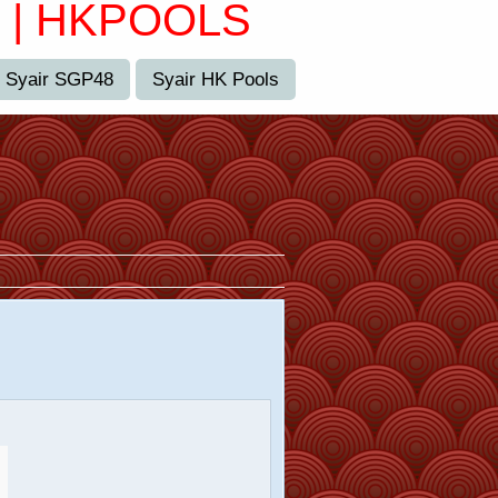
9 | HKPOOLS
Syair SGP48
Syair HK Pools