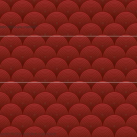
ired fields are marked
*
owser for the next time I comment.