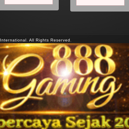
nternational. All Rights Reserved.