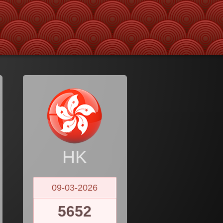
HK
09-03-2026
5652