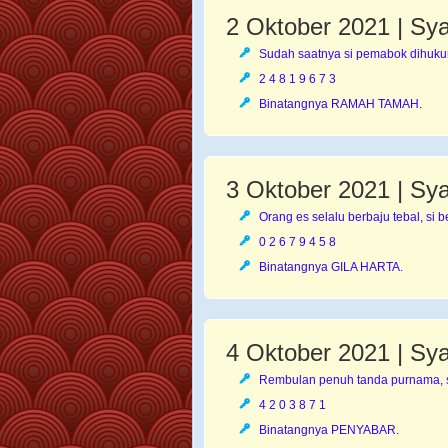
2 Oktober 2021 | Sy
Sudah saatnya si pemabok dihukum 
2 4 8 1 9 6 7 3
Binatangnya RAMAH TAMAH.
3 Oktober 2021 | Sy
Orang es selalu berbaju tebal, si
0 2 6 7 9 4 5 8
Binatangnya GILA HARTA.
4 Oktober 2021 | Sy
Rembulan penuh tanda purnama, si
4 2 0 3 8 7 1
Binatangnya PENYABAR.