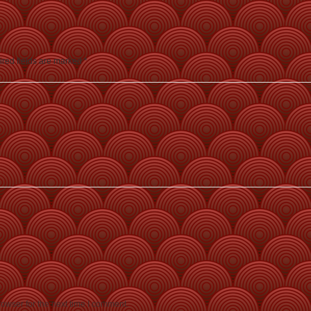
ired fields are marked
*
owser for the next time I comment.