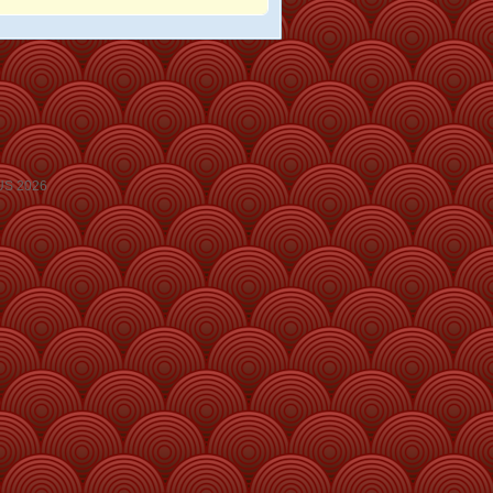
US 2026