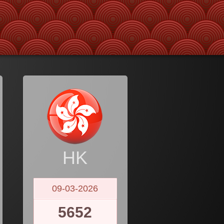
HK
09-03-2026
5652