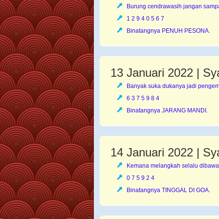
Burung cendrawasih jangan sampa
1 2 9 4 0 5 6 7
Binatangnya PENUH PESONA.
13 Januari 2022 | S
Banyak suka dukanya jadi pengem
6 3 7 5 9 8 4
Binatangnya JARANG MANDI.
14 Januari 2022 | S
Kemana melangkah selalu dibawa, t
0 7 5 9 2 4
Binatangnya TINGGAL DI GOA.