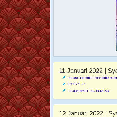
11 Januari 2022 | Sy
Pandai si pemburu membidik mangsa
8 3 2 9 1 5 7
Binatangnya IRING-IRINGAN.
12 Januari 2022 | S