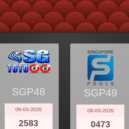
SGP48
SGP49
09-03-2026
08-03-2026
2583
0473