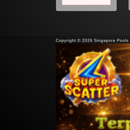
Copyright © 2026 Singapore Pools I