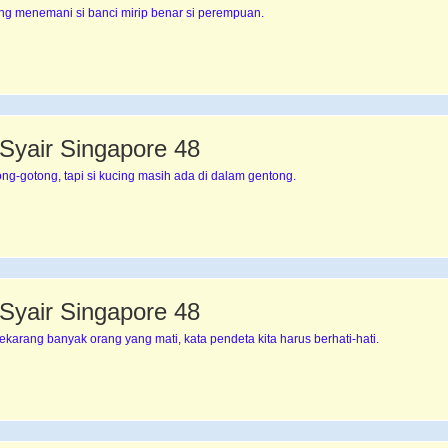
tang menemani si banci mirip benar si perempuan.
Syair Singapore 48
ong-gotong, tapi si kucing masih ada di dalam gentong.
Syair Singapore 48
ekarang banyak orang yang mati, kata pendeta kita harus berhati-hati.