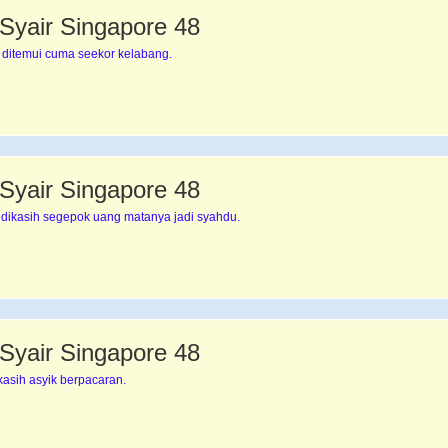
Syair Singapore 48
 ditemui cuma seekor kelabang.
Syair Singapore 48
dikasih segepok uang matanya jadi syahdu.
Syair Singapore 48
asih asyik berpacaran.