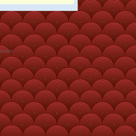
US 2026