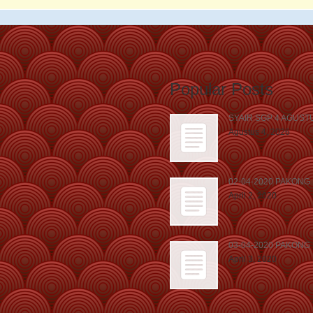
Popular Posts
SYAIR SGP 4 AGUST
Agustus 4, 2026
02-04-2020 PAKONG
April 2, 2020
03-04-2020 PAKONG
April 3, 2020