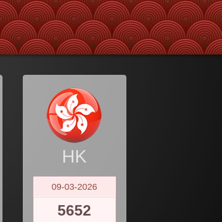
HK
09-03-2026
5652