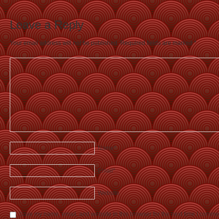
Leave a Reply
Your email address will not be published. Required fields are marked
*
Name
*
Email
*
Website
Save my name, email, and website in this browser for the next time I comme