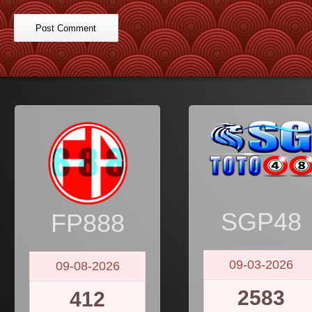
SGP48
FP888
09-03-2026
09-08-2026
2583
412