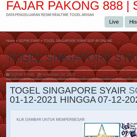
FAJAR PAKONG 888 | 
DATA PENGELUARAN RESMI REALTIME TOGEL ARISAN
Live
His
Home
»
SGP48 SYAIR
»
TOGEL SINGAPORE SYAIR SGP 48 ONLINE
TOGEL SINGAPORE SYAI
SGP48 SYAIR
|
November 30, 2021
TOGEL SINGAPORE SYAIR
S
01-12-2021 HINGGA 07-12-20
KLIK GAMBAR UNTUK MEMPERBESAR