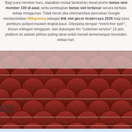
Bagi para member baru, dapatkan modal tambahan lewat promo
bonus new
member 100 di awal
, serta pembagian
bonus slot terbesar
secara berkala
setiap minggunya. Tidak heran jika rekomendasi pencarian Google
memposisikan
888gaming
sebagai
link slot gacor terpercaya 2026
bagi para
pemburu jackpot maxwin tingkat paus. Ditunjang dengan *event free spin*,
bonus rollingan mingguan, dan dukungan tim *customer service* 24 jam,
platform ini adalah pilihan paling ideal untuk meraih kemenangan konsisten
setiap hari.
026