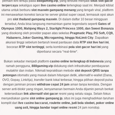
pemain kini tertuju pada
888gaming.vip
, yang terbukti menjadi
situs slot gacor
terpercaya
sekaligus agen
live casino online
terlengkap saat ini. Menjadi kiblat
utama untuk berburu
slot maxwin gampang menang
yang tengah viral, platform
ini menawarkan koneksi lancar ke server global super cepat, termasuk opsi akun
pro
slot thailand gampang maxwin
. Di dalam daftar 10 besar mingguan
tersebut, Anda bisa langsung memainkan game legendaris seperti
Gates of
Olympus 1000, Mahjong Ways 2, Starlight Princess 1000, dan Sweet Bonanza
yang disokong oleh provider papan atas sekelas
Pragmatic Play, PG Soft, CQ9,
Habanero, Joker Gaming, Microgaming, hingga NoLimit City
. Dapatkan
akurasi tinggi sebelum bertaruh lewat pantauan data
RTP slot live hari ini
,
bocoran
RTP slot tertinggi
, serta kombinasi
pola slot gacor hari ini
yang
diperbarui secara *real-time*.
Bukan sekadar menjadi platform
casino online terlengkap di Indonesia
yang
ramah pengguna,
888gaming.vip
didukung oleh infrastruktur pembayaran
mutakhir dan instan. Nikmati kepraktisan metode
slot deposit QRIS tanpa
potongan
otomatis yang masuk dalam hitungan detik, alternatif e-wallet (Dana,
OVO, Gopay, LinkAja), transfer bank lokal terbesar, hingga pilihan deposit pulsa
dengan jaminan proses
withdraw cepat 24 jam
aman tanpa kendala. Dengan
server anti-blokir yang ringan, kenyamanan bermain Anda dijamin penuh berkat
ketersediaan
link alternatif slot gacor
resmi yang selalu siaga. Selain fokus
menyediakan game
slot online gampang jp
, situs ini juga menghadirkan taruhan
komplit dari
live casino baccarat, roulette online, judi bola sbobet, poker online
uang asli, hingga bandar togel online resmi
24 jam nonstop.