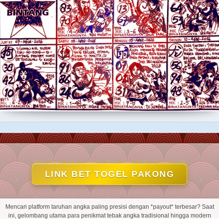
LINK BET TOGEL PAKONG
Mencari platform taruhan angka paling presisi dengan *payout* terbesar? Saat
ini, gelombang utama para penikmat tebak angka tradisional hingga modern