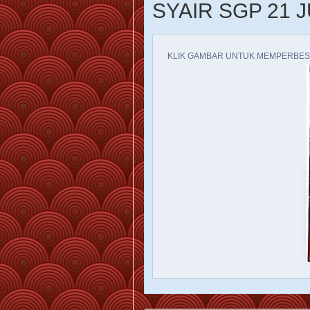
SYAIR SGP 21 J
KLIK GAMBAR UNTUK MEMPERBE