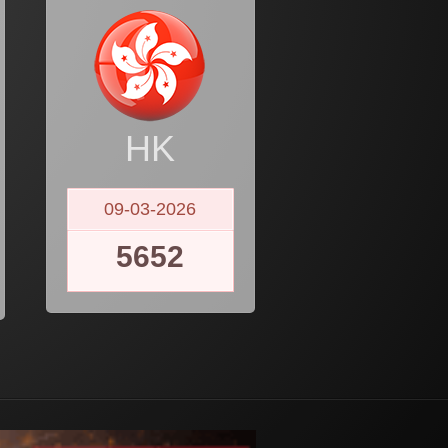
HK
09-03-2026
5652