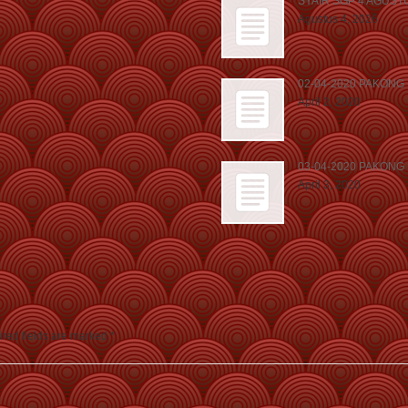
SYAIR SGP 4 AGUST
Agustus 4, 2026
02-04-2020 PAKONG
April 2, 2020
03-04-2020 PAKONG
April 3, 2020
ired fields are marked
*