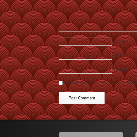
Name
*
Email
*
Website
Save my name, email, and website in this br