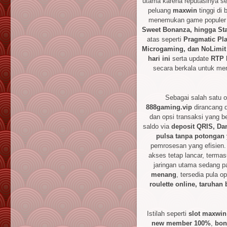
utama karena reputasinya s
peluang
maxwin
tinggi di 
menemukan game populer 
Sweet Bonanza, hingga Sta
atas seperti
Pragmatic Pla
Microgaming, dan NoLimit 
hari ini
serta update
RTP 
secara berkala untuk m
Sebagai salah satu 
888gaming.vip
dirancang 
dan opsi transaksi yang 
saldo via
deposit QRIS, Dan
pulsa tanpa potongan
pemrosesan yang efisien. 
akses tetap lancar, term
jaringan utama sedang p
menang
, tersedia pula op
roulette online, taruhan
Istilah seperti
slot maxwi
new member 100%
,
bon