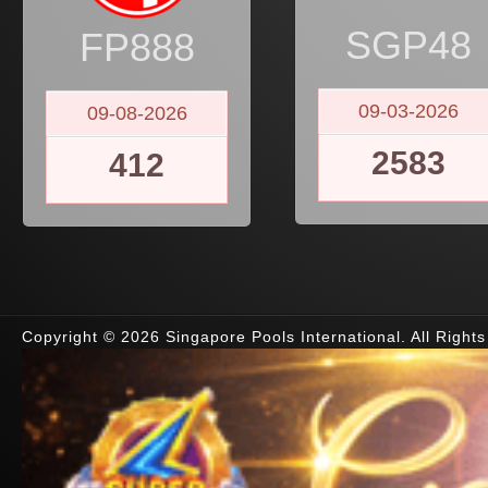
SGP48
FP888
09-03-2026
09-08-2026
2583
412
Copyright © 2026 Singapore Pools International. All Right